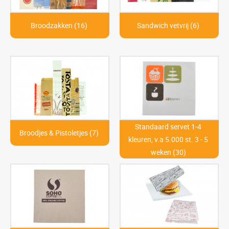
Broodzakken (16)
Sandwich vetvrij (6)
Standaard servet 1-4
Broodjes & Pistoletjes (7)
kleuren, v.a 5.000 st. 3 - 5
weken (30)