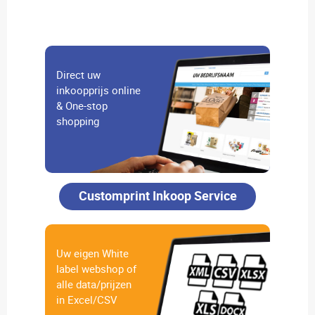
Direct uw
inkoopprijs online
& One-stop
shopping
Customprint Inkoop Service
Uw eigen White
label webshop of
alle data/prijzen
in Excel/CSV