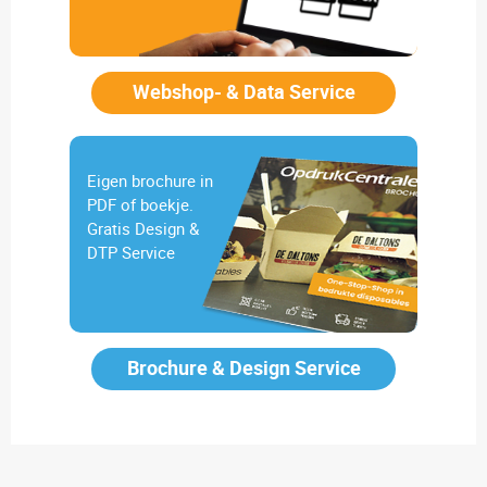
Webshop- & Data Service
Eigen brochure in
PDF of boekje.
Gratis Design &
DTP Service
Brochure & Design Service