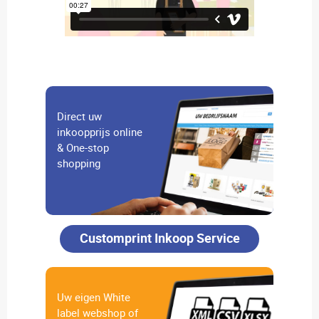
Direct uw
inkoopprijs online
& One-stop
shopping
Customprint Inkoop Service
Uw eigen White
label webshop of