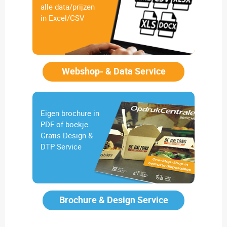
alle data/prijzen
in Excel/CSV
Webshop- & Data Service
Eigen brochure in
PDF of boekje.
Gratis Design &
DTP Service
Brochure & Design Service