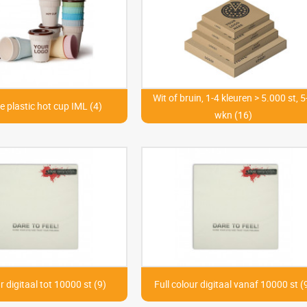
Wit of bruin, 1-4 kleuren > 5.000 st, 5
e plastic hot cup IML (4)
wkn (16)
r digitaal tot 10000 st (9)
Full colour digitaal vanaf 10000 st (