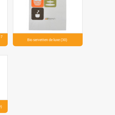
-7
Bio servetten de luxe (30)
9)