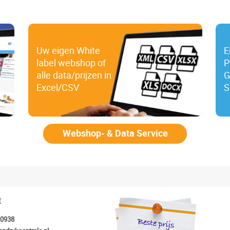
Uw eigen White
E
label webshop of
P
alle data/prijzen in
G
Excel/CSV
S
Webshop- & Data Service
t
30938