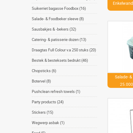
Enkelwandi
Suikerriet bagasse Foodbox (16)
Salade- & Foodbeker sleeve (8)
Sausbakjes & -bekers (32)
Catering- & patisserie dozen (13)
Draagtas Full Colour v.a 250 stuks (20)
Bestek & besteksets bedrukt (46)
Chopsticks (6)
Salade- & 
Botervel (8)
25.000 
Pushclean refresh towels (1)
Party products (24)
Stickers (15)
Wegwerp asbak (1)