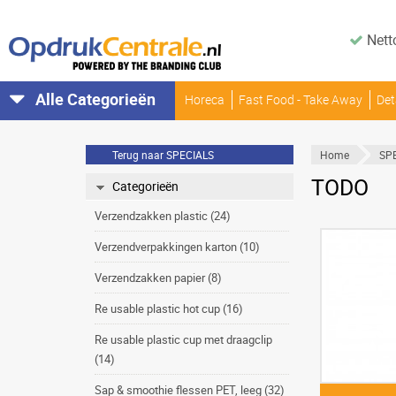
Nett
Alle Categorieën
Horeca
Fast Food - Take Away
Det
Terug naar SPECIALS
Home
SP
TODO
Categorieën
Verzendzakken plastic (24)
Verzendverpakkingen karton (10)
Verzendzakken papier (8)
Re usable plastic hot cup (16)
Re usable plastic cup met draagclip
(14)
Sap & smoothie flessen PET, leeg (32)