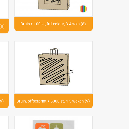
Bruin > 100 st, full colour, 3-4 wkn (8)
(8)
(9)
Bruin, offsetprint > 5000 st, 4-5 weken (9)