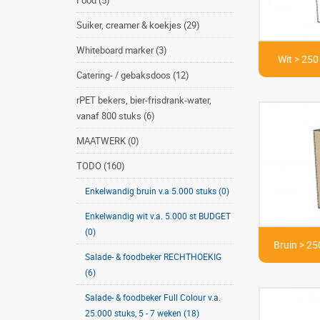
Food (5)
Suiker, creamer & koekjes (29)
Whiteboard marker (3)
Wit > 250 
Catering- / gebaksdoos (12)
rPET bekers, bier-frisdrank-water,
vanaf 800 stuks (6)
MAATWERK (0)
TODO (160)
Enkelwandig bruin v.a 5.000 stuks (0)
Enkelwandig wit v.a. 5.000 st BUDGET
(0)
Bruin > 250
Salade- & foodbeker RECHTHOEKIG
(6)
Salade- & foodbeker Full Colour v.a.
25.000 stuks, 5 - 7 weken (18)