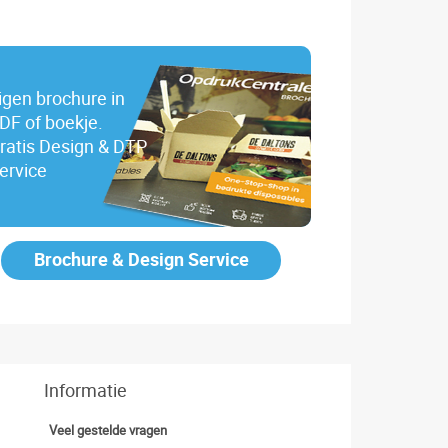
igen brochure in
DF of boekje.
ratis Design & DTP
ervice
Brochure & Design Service
Informatie
Veel gestelde vragen