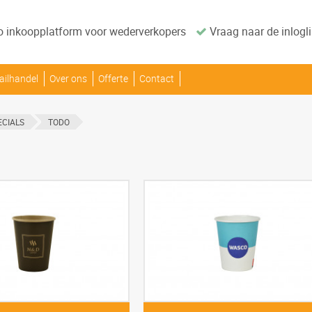
o inkoopplatform voor wederverkopers
Vraag naar de inlogli
ailhandel
Over ons
Offerte
Contact
ECIALS
TODO