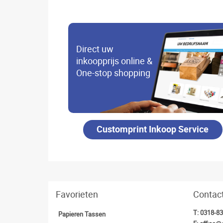
Direct uw
inkoopprijs online &
One-stop shopping
Customprint Inkoop Service
Favorieten
Contac
T:
0318-8
Papieren Tassen