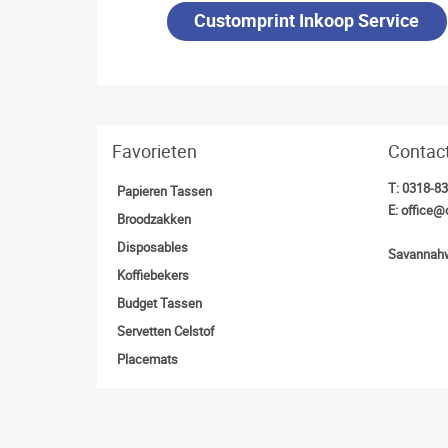
Customprint Inkoop Service
Favorieten
Contac
T:
0318-8
Papieren Tassen
E:
office@
Broodzakken
Disposables
Savannahw
Koffiebekers
Budget Tassen
Servetten Celstof
Placemats