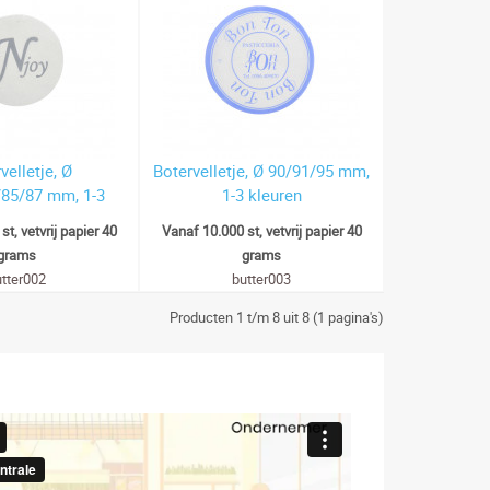
velletje, Ø
Botervelletje, Ø 90/91/95 mm,
/85/87 mm, 1-3
1-3 kleuren
leuren
t, vetvrij papier 40
Vanaf 10.000 st, vetvrij papier 40
grams
grams
utter002
butter003
Producten 1 t/m 8 uit 8 (1 pagina's)