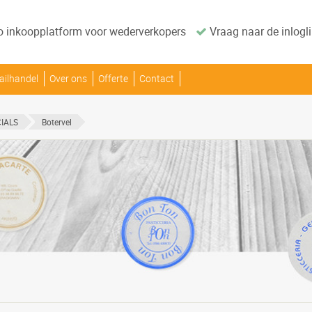
o inkoopplatform voor wederverkopers
Vraag naar de inlogli
ailhandel
Over ons
Offerte
Contact
IALS
Botervel