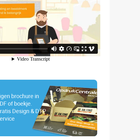
igen brochure in
DF of boekje.
ratis Design & DTP
ervice