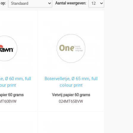
 op:
Aantal weergeven:
je, Ø 60 mm, full
Botervelletje, Ø 65 mm, full
our print
colour print
papier 60 grams
Vetvrij papier 60 grams
MT60BVW
024MT65BVW