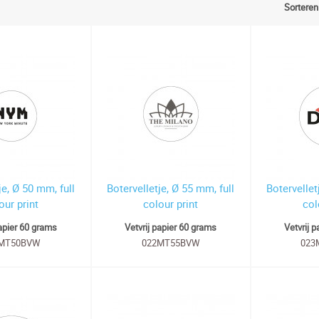
Sorteren
je, Ø 50 mm, full
Botervelletje, Ø 55 mm, full
Botervellet
our print
colour print
col
papier 60 grams
Vetvrij papier 60 grams
Vetvrij 
MT50BVW
022MT55BVW
023