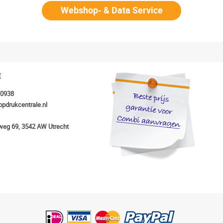
Webshop- & Data Service
t
30938
opdrukcentrale.nl
eg 69, 3542 AW Utrecht