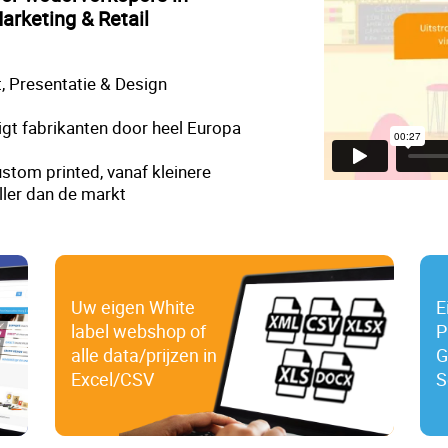
arketing & Retail
, Presentatie & Design
gt fabrikanten door heel Europa
stom printed, vanaf kleinere
ller dan de markt
Uw eigen White
E
label webshop of
P
alle data/prijzen in
G
Excel/CSV
S