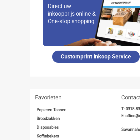
Direct uw
inkoopprijs online &
One-stop shopping
Customprint Inkoop Service
Favorieten
Contac
T:
0318-8
Papieren Tassen
E:
office@
Broodzakken
Disposables
Savannahw
Koffiebekers