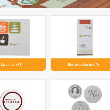
Servetten (88)
Bestekpochetten (9)