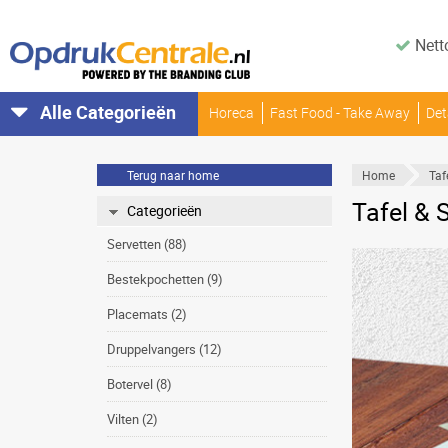
Nett
Alle Categorieën
Horeca
Fast Food - Take Away
Det
Terug naar home
Home
Taf
Tafel & 
Categorieën
Servetten (88)
Bestekpochetten (9)
Placemats (2)
Druppelvangers (12)
Botervel (8)
Vilten (2)