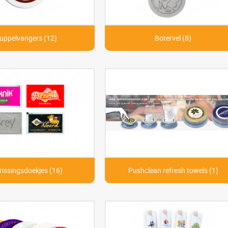
uppelvangers (12)
Botervel (8)
rissingsdoekjes (16)
Pushclean refresh towels (1)