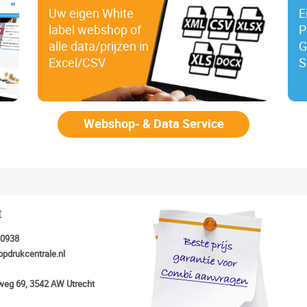
Uw eigen White
E
label webshop of
P
alle data/prijzen in
G
Excel/CSV
S
Webshop- & Data Service
t
30938
opdrukcentrale.nl
eg 69, 3542 AW Utrecht