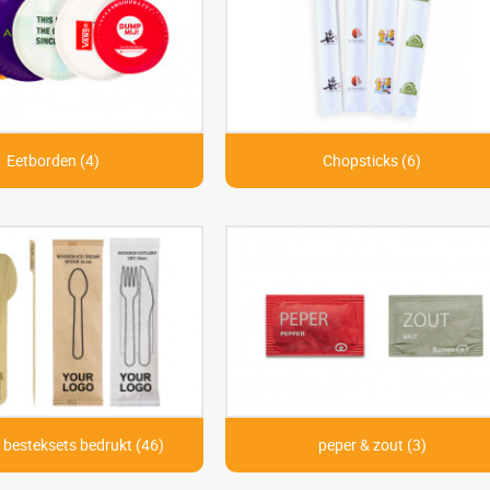
Eetborden (4)
Chopsticks (6)
 besteksets bedrukt (46)
peper & zout (3)