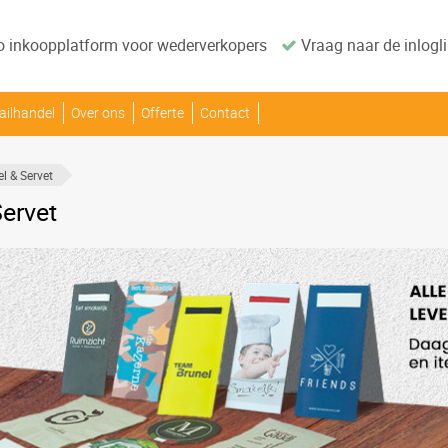
o inkoopplatform voor wederverkopers
Vraag naar de inlogli
ailhandel
Over ons
Offerte
Contact
el & Servet
Servet