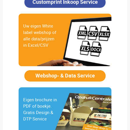
Customprint Inkoop Service
Uw eigen White
label webshop of
alle data/prijzen
in Excel/CSV
Webshop- & Data Service
Eigen brochure in
PDF of boekje.
Gratis Design &
DTP Service