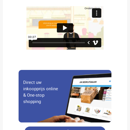
Direct uw
inkoopprijs online
& One-stop
shopping