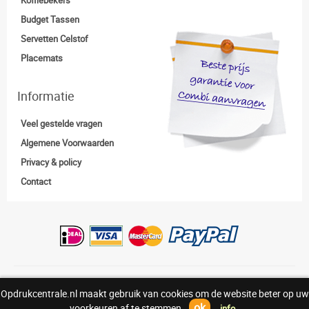
Budget Tassen
Servetten Celstof
Placemats
Informatie
Veel gestelde vragen
Algemene Voorwaarden
Privacy & policy
Contact
Copyright:© Opdrukcentrale.nl |
0318-830938
Opdrukcentrale.nl maakt gebruik van cookies om de website beter op uw
Above
ok
voorkeuren af te stemmen.
info