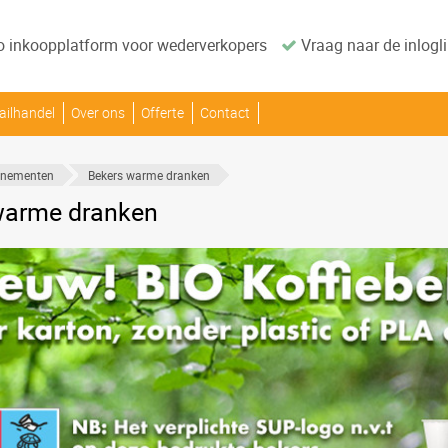
o inkoopplatform voor wederverkopers
Vraag naar de inlogli
ailhandel
Over ons
Offerte
Contact
enementen
Bekers warme dranken
warme dranken