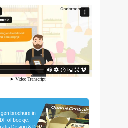
igen brochure in
DF of boekje.
ratis Design & DTP