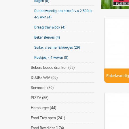
dagen (8)
Dubbelwandig bruin kraft v.a 2.500 st
4-5 wkn (4)
Draag tray & box (4)
Beker sleeves (4)
Suiker, creamer & koekjes (29)
Koekjes, < 4 weken (8)
Bekers koude dranken (88)
Enkelwandig 
DUURZAAM (69)
Servetten (89)
PIZZA (55)
Hamburger (44)
Food Tray open (241)
Food Box dicht (174)