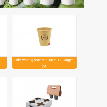
Enkelwandig bruin v.a 500 st < 15 dagen
(5)