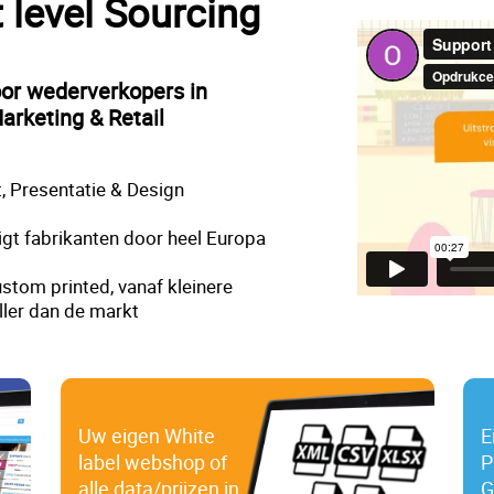
t level Sourcing
oor wederverkopers in
arketing & Retail
, Presentatie & Design
gt fabrikanten door heel Europa
stom printed, vanaf kleinere
ller dan de markt
Uw eigen White
E
label webshop of
P
alle data/prijzen in
G