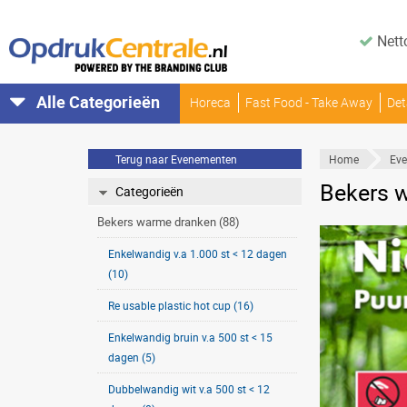
Nett
Alle Categorieën
Horeca
Fast Food - Take Away
Det
Terug naar Evenementen
Home
Ev
Bekers 
Categorieën
Bekers warme dranken (88)
Enkelwandig v.a 1.000 st < 12 dagen
(10)
Re usable plastic hot cup (16)
Enkelwandig bruin v.a 500 st < 15
dagen (5)
Dubbelwandig wit v.a 500 st < 12