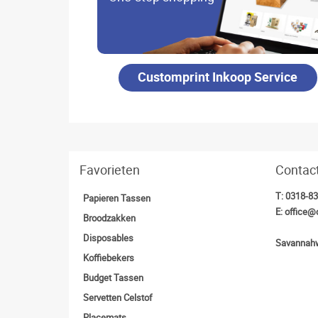
Customprint Inkoop Service
Favorieten
Contac
T:
0318-8
Papieren Tassen
E:
office@
Broodzakken
Disposables
Savannahw
Koffiebekers
Budget Tassen
Servetten Celstof
Placemats