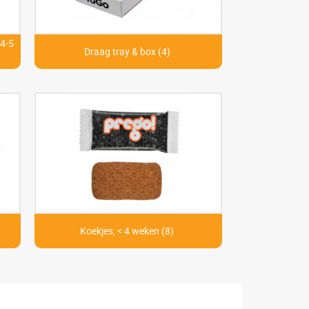
 4-5
Draag tray & box (4)
Koekjes, < 4 weken (8)