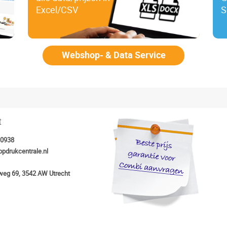
Excel/CSV
S
Webshop- & Data Service
t
30938
opdrukcentrale.nl
eg 69, 3542 AW Utrecht