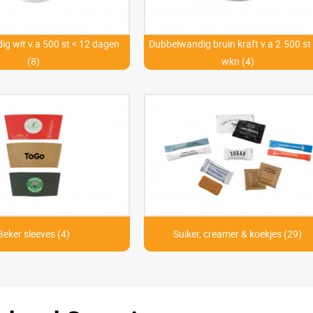
g wit v.a 500 st < 12 dagen
Dubbelwandig bruin kraft v.a 2.500 st
(8)
wkn (4)
Beker sleeves (4)
Suiker, creamer & koekjes (29)