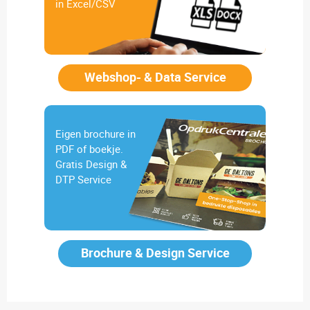
in Excel/CSV
Webshop- & Data Service
Eigen brochure in
PDF of boekje.
Gratis Design &
DTP Service
Brochure & Design Service