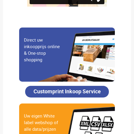
Direct uw
inkoopprijs online
& One-stop
shopping
Customprint Inkoop Service
Uw eigen White
label webshop of
alle data/prijzen