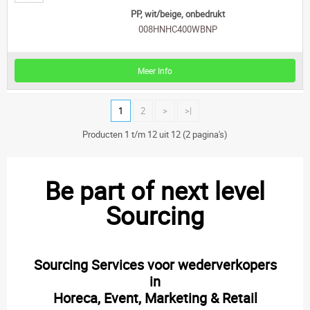
PP, wit/beige, onbedrukt
008HNHC400WBNP
Meer Info
1
2
>
>|
Producten 1 t/m 12 uit 12 (2 pagina's)
Be part of next level
Sourcing
Sourcing Services voor wederverkopers
in
Horeca, Event, Marketing & Retail