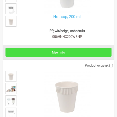
Hot cup, 200 ml
PP, wit/beige, onbedrukt
006HNHC200WBNP
Meer Info
Productvergelijk