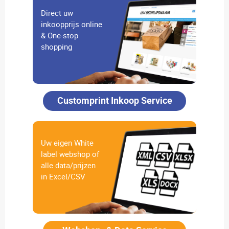
Direct uw
inkoopprijs online
& One-stop
shopping
Customprint Inkoop Service
Uw eigen White
label webshop of
alle data/prijzen
in Excel/CSV