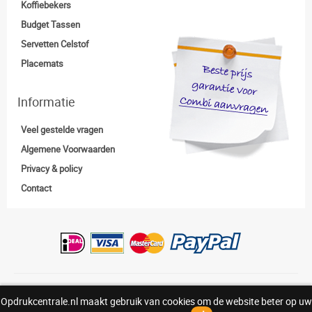
Koffiebekers
Budget Tassen
Servetten Celstof
Placemats
Informatie
Veel gestelde vragen
Algemene Voorwaarden
Privacy & policy
Contact
Copyright:© Opdrukcentrale.nl |
0318-830938
Opdrukcentrale.nl maakt gebruik van cookies om de website beter op uw
Above