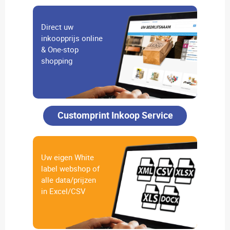
Direct uw
inkoopprijs online
& One-stop
shopping
Customprint Inkoop Service
Uw eigen White
label webshop of
alle data/prijzen
in Excel/CSV