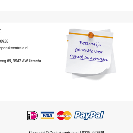
t
30938
opdrukcentrale.nl
eg 69, 3542 AW Utrecht
Copyright:© Opdrukcentrale.nl |
0318-830938