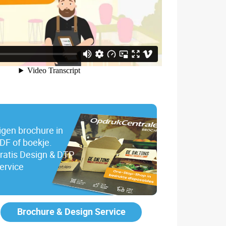
igen brochure in
DF of boekje.
ratis Design & DTP
ervice
Brochure & Design Service