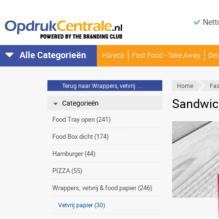
Nett
Alle Categorieën
Horeca
Fast Food - Take Away
Det
Terug naar Wrappers, vetvrij ....
Home
Fas
Sandwich
Categorieën
Food Tray open (241)
Food Box dicht (174)
Hamburger (44)
PIZZA (55)
Wrappers, vetvrij & food papier (246)
Vetvrij papier (30)