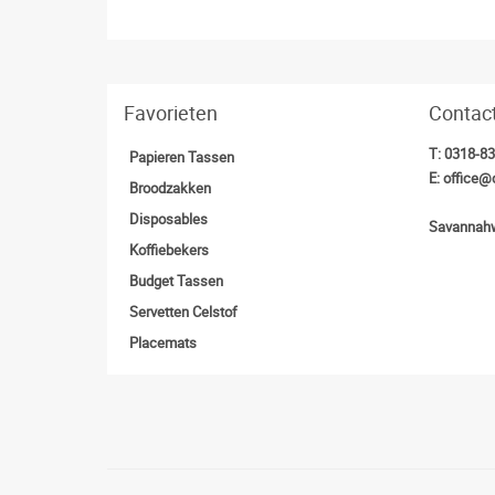
Favorieten
Contac
T:
0318-8
Papieren Tassen
E:
office@
Broodzakken
Disposables
Savannahw
Koffiebekers
Budget Tassen
Servetten Celstof
Placemats