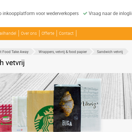
o inkoopplatform voor wederverkopers
Vraag naar de inlogli
ailhandel
Over ons
Offerte
Contact
t Food Take Away
Wrappers, vetvrij & food papier
Sandwich vetvrij
 vetvrij