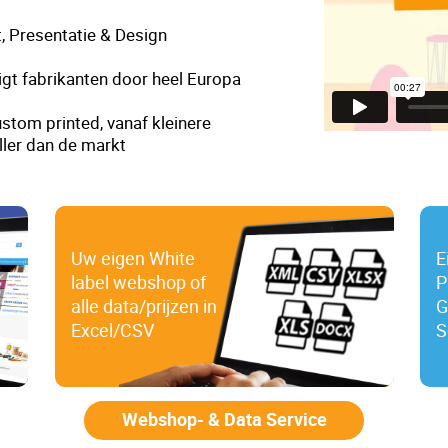
, Presentatie & Design
gt fabrikanten door heel Europa
stom printed, vanaf kleinere
ller dan de markt
Uw eigen White
E
label webshop of
P
alle data/prijzen in
G
Excel/CSV
S
Webshop- & Data Service