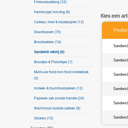
Fritesverpakking (33)
Hamburger, hot-dog (8)
Kies een art
Cadeau, vloei & inpakpapier (12)
Produc
Snacktassen (70)
Broodzakken (16)
Sandwich
Sandwich vetvrij (6)
Sandwich
Broodjes & Pistoletjes (7)
Multi-use food/non-food insteekzak
Sandwich
(5)
Insteek- & fourniturezakken (12)
Sandwich
Papieren zak zonder handle (24)
Sandwich
Warmhoud isolatie zakken (8)
Sandwich
Stickers (15)