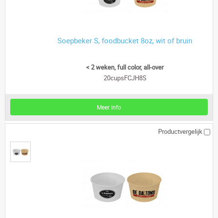
Soepbeker S, foodbucket 8oz, wit of bruin
< 2 weken, full color, all-over
20cupsFCJH8S
Meer Info
Productvergelijk