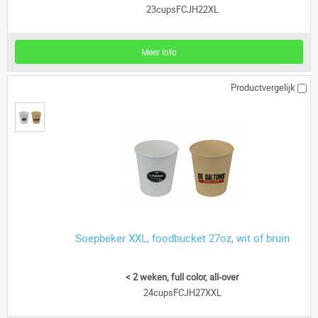
23cupsFCJH22XL
Meer Info
Productvergelijk
Soepbeker XXL, foodbucket 27oz, wit of bruin
< 2 weken, full color, all-over
24cupsFCJH27XXL