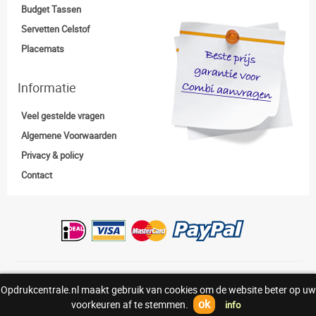
Budget Tassen
Servetten Celstof
Placemats
Informatie
Veel gestelde vragen
Algemene Voorwaarden
Privacy & policy
Contact
Copyright:© Opdrukcentrale.nl |
0318-830938
Opdrukcentrale.nl maakt gebruik van cookies om de website beter op uw
Above
ok
voorkeuren af te stemmen.
info