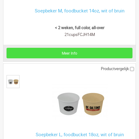
Soepbeker M, foodbucket 14oz, wit of bruin
< 2 weken, full color, all-over
21cupsFCJH14M
Meer Info
Productvergelijk
Soepbeker L, foodbucket 18oz, wit of bruin