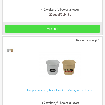
< 2 weken, full color, all-over
22cupsFCJH18L
Meer Info
Productvergelijk
Soepbeker XL, foodbucket 22oz, wit of bruin
< 2 weken, full color, all-over