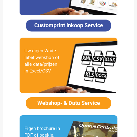
Customprint Inkoop Service
Uw eigen White
label webshop of
alle data/prijzen
in Excel/CSV
Webshop- & Data Service
Eigen brochure in
PDF of boekje.