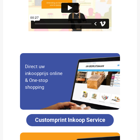
Direct uw
inkoopprijs online
& One-stop
shopping
Customprint Inkoop Service