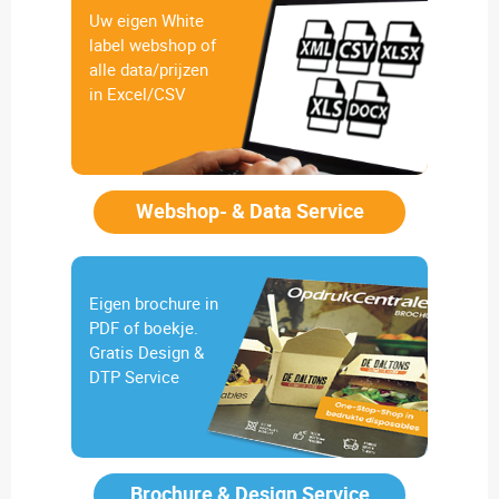
Uw eigen White
label webshop of
alle data/prijzen
in Excel/CSV
Webshop- & Data Service
Eigen brochure in
PDF of boekje.
Gratis Design &
DTP Service
Brochure & Design Service