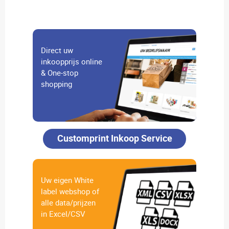
Direct uw
inkoopprijs online
& One-stop
shopping
Customprint Inkoop Service
Uw eigen White
label webshop of
alle data/prijzen
in Excel/CSV