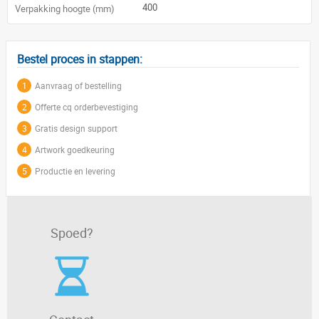
400
Verpakking hoogte (mm)
Bestel proces in stappen:
1
Aanvraag of bestelling
2
Offerte cq orderbevestiging
3
Gratis design support
4
Artwork goedkeuring
5
Productie en levering
Spoed?