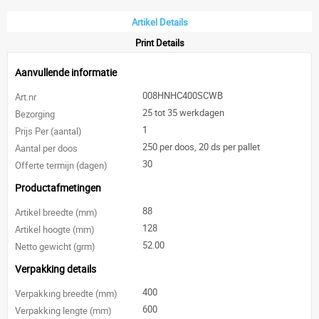
Artikel Details
Print Details
Aanvullende informatie
008HNHC400SCWB
Art.nr
25 tot 35 werkdagen
Bezorging
1
Prijs Per (aantal)
250 per doos, 20 ds per pallet
Aantal per doos
30
Offerte termijn (dagen)
Productafmetingen
88
Artikel breedte (mm)
128
Artikel hoogte (mm)
52.00
Netto gewicht (grm)
Verpakking details
400
Verpakking breedte (mm)
600
Verpakking lengte (mm)