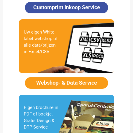
Customprint Inkoop Service
Uw eigen White
label webshop of
alle data/prijzen
in Excel/CSV
Webshop- & Data Service
Eigen brochure in
PDF of boekje.
Gratis Design &
DTP Service