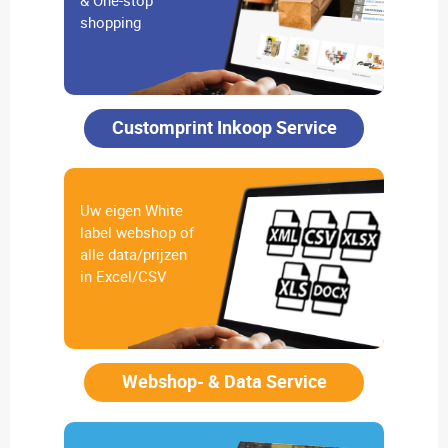
shopping
Customprint Inkoop Service
Uw eigen White
label webshop of
alle data/prijzen
in Excel/CSV
Webshop- & Data Service