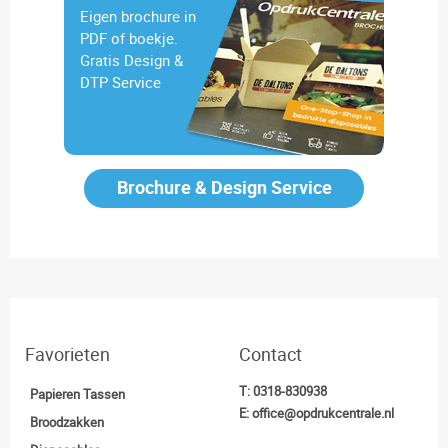
Eigen brochure in
PDF of boekje.
Gratis Design &
DTP Service
Brochure & Design Service
Favorieten
Contact
T:
0318-830938
Papieren Tassen
E:
office@opdrukcentrale.nl
Broodzakken