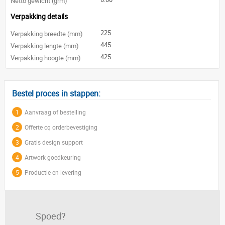
Netto gewicht (grm)
Verpakking details
225
Verpakking breedte (mm)
445
Verpakking lengte (mm)
425
Verpakking hoogte (mm)
Bestel proces in stappen:
1
Aanvraag of bestelling
2
Offerte cq orderbevestiging
3
Gratis design support
4
Artwork goedkeuring
5
Productie en levering
Spoed?