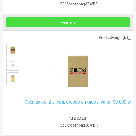
155SMopenbag42WBR
Meer Info
Productvergelijk
Open zakje, 2 zijden, crepes en tacos, vanaf 30.000 st
13 x 22 cm
156SMopenbag38WBR