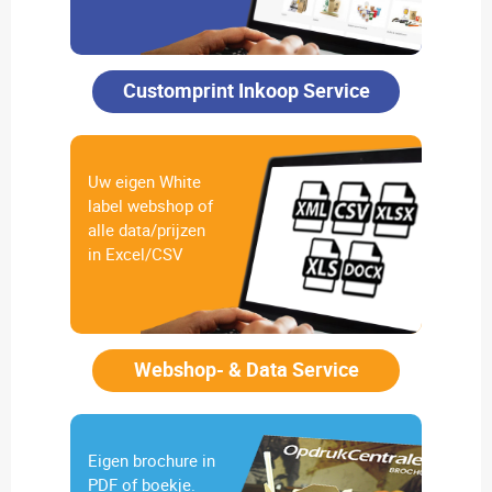
Customprint Inkoop Service
Uw eigen White
label webshop of
alle data/prijzen
in Excel/CSV
Webshop- & Data Service
Eigen brochure in
PDF of boekje.