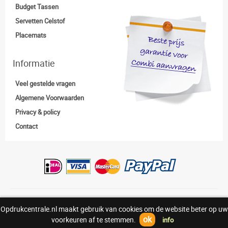
Budget Tassen
Servetten Celstof
Placemats
Informatie
Veel gestelde vragen
Algemene Voorwaarden
Privacy & policy
Contact
Copyright:© Opdrukcentrale.nl |
0318-830938
Opdrukcentrale.nl maakt gebruik van cookies om de website beter op uw
Above
ok
voorkeuren af te stemmen.
info