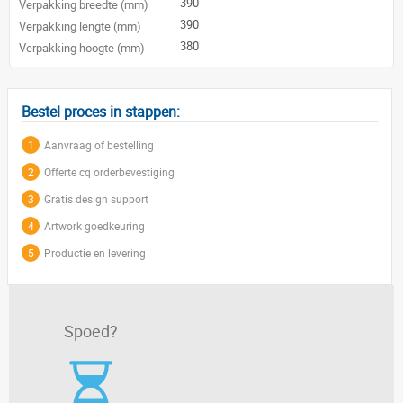
390
Verpakking breedte (mm)
390
Verpakking lengte (mm)
380
Verpakking hoogte (mm)
Bestel proces in stappen:
1
Aanvraag of bestelling
2
Offerte cq orderbevestiging
3
Gratis design support
4
Artwork goedkeuring
5
Productie en levering
Spoed?