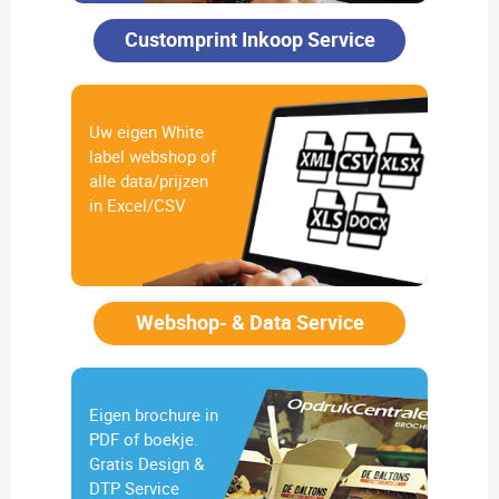
Customprint Inkoop Service
Uw eigen White
label webshop of
alle data/prijzen
in Excel/CSV
Webshop- & Data Service
Eigen brochure in
PDF of boekje.
Gratis Design &
DTP Service