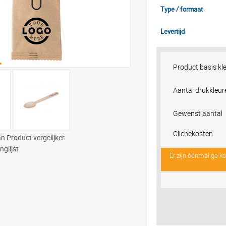
Type / formaat
Levertijd
Product basis kl
Aantal drukkleur
Gewenst aantal
Clichekosten
n Product vergelijker
nglijst
Er zijn éénmalige k