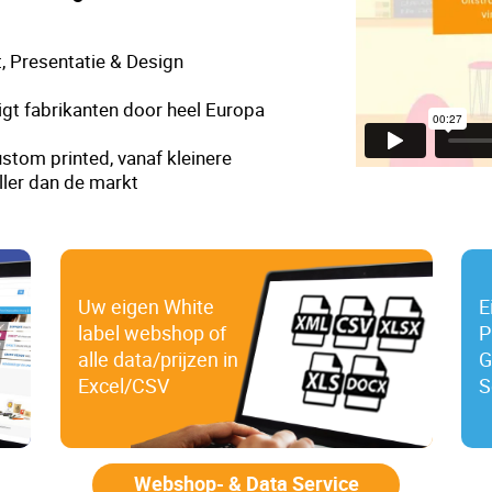
, Presentatie & Design
gt fabrikanten door heel Europa
stom printed, vanaf kleinere
ller dan de markt
Uw eigen White
E
label webshop of
P
alle data/prijzen in
G
Excel/CSV
S
Webshop- & Data Service