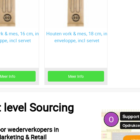
k & mes, 16 cm, in
Houten vork & mes, 18 cm, in
Houten vork
ppe, incl servet
enveloppe, incl servet
envelopp
Meer Info
Meer Info
M
t level Sourcing
oor wederverkopers in
arketing & Retail