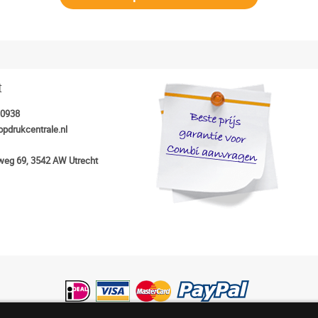
t
30938
opdrukcentrale.nl
eg 69, 3542 AW Utrecht