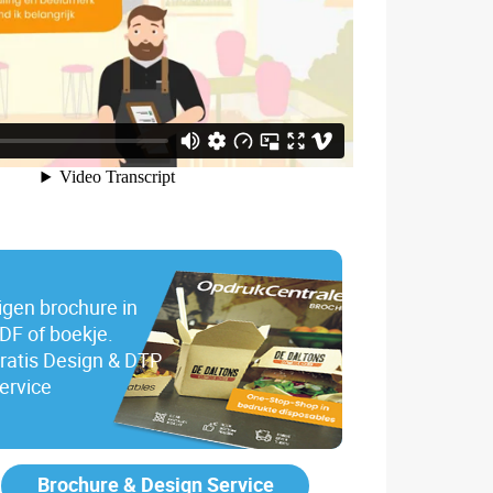
igen brochure in
DF of boekje.
ratis Design & DTP
ervice
Brochure & Design Service