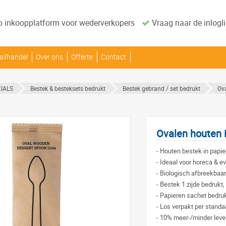
o inkoopplatform voor wederverkopers
Vraag naar de inlogli
ailhandel
Over ons
Offerte
Contact
IALS
Bestek & besteksets bedrukt
Bestek gebrand / set bedrukt
Ova
Ovalen houten i
-
Houten bestek in papier
-
Ideaal voor horeca & e
-
Biologisch afbreekbaa
-
Bestek 1 zijde bedrukt,
-
Papieren sachet bedrukt
-
Los verpakt per stand
-
10% meer-/minder lever