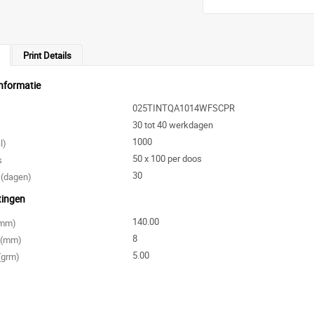
Print Details
nformatie
025TINTQA1014WFSCPR
30 tot 40 werkdagen
1000
l)
50 x 100 per doos
s
30
 (dagen)
tingen
140.00
 (mm)
8
e (mm)
5.00
(grm)