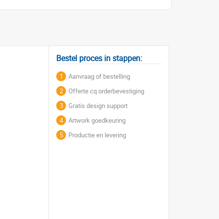
Bestel proces in stappen:
1
Aanvraag of bestelling
2
Offerte cq orderbevestiging
3
Gratis design support
4
Artwork goedkeuring
5
Productie en levering