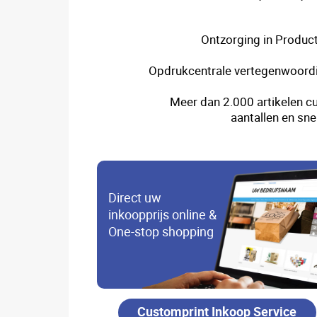
Ontzorging in Product
Opdrukcentrale vertegenwoordi
Meer dan 2.000 artikelen cu
aantallen en sne
Direct uw
inkoopprijs online &
One-stop shopping
Customprint Inkoop Service