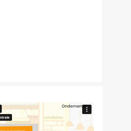
 & mes, 16 cm, in
Houten vork & mes, 18 cm, in
e, incl servet
enveloppe, incl servet
eer Info
Meer Info