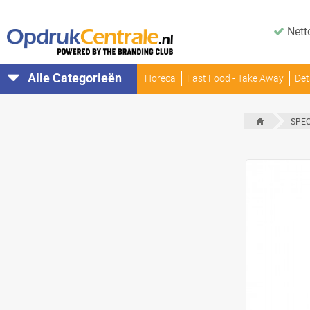
Nett
Alle Categorieën
Horeca
Fast Food - Take Away
Det
SPEC