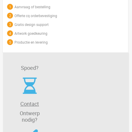
1
Aanvraag of bestelling
2
Offerte cq orderbevestiging
3
Gratis design support
4
Artwork goedkeuring
5
Productie en levering
Spoed?
Contact
Ontwerp
nodig?