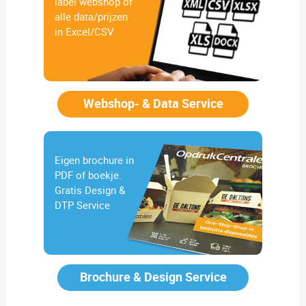
label webshop of
alle data/prijzen
in Excel/CSV
Webshop- & Data Service
Eigen brochure in
PDF of boekje.
Gratis Design &
DTP Service
Brochure & Design Service