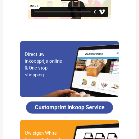
Direct uw
inkoopprijs online
& One-stop
shopping
Customprint Inkoop Service
Uw eigen White