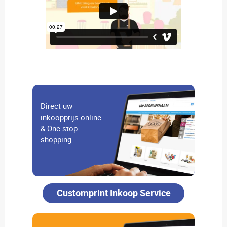
Direct uw
inkoopprijs online
& One-stop
shopping
Customprint Inkoop Service