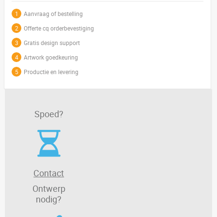
1
Aanvraag of bestelling
2
Offerte cq orderbevestiging
3
Gratis design support
4
Artwork goedkeuring
5
Productie en levering
Spoed?
Contact
Ontwerp
nodig?