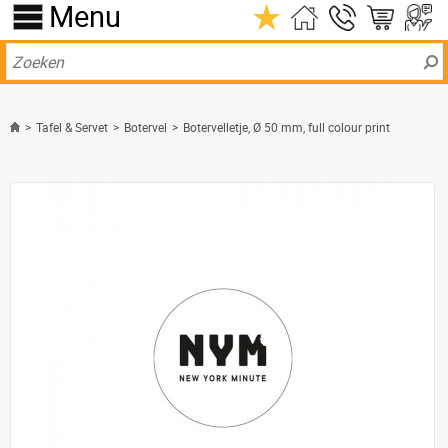
Menu
>
Tafel & Servet
>
Botervel
>
Botervelletje, Ø 50 mm, full colour print