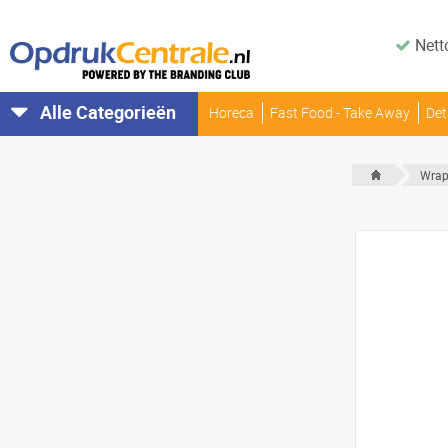
Nett
Alle Categorieën
Horeca
Fast Food - Take Away
Det
Wrapp