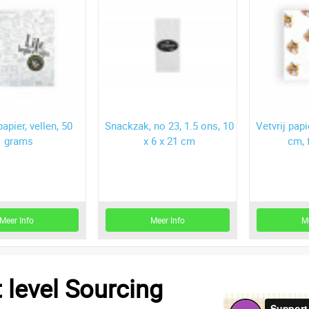
papier, vellen, 50
Snackzak, no 23, 1.5 ons, 10
Vetvrij papi
grams
x 6 x 21 cm
cm, 
Meer Info
Meer Info
M
t level Sourcing