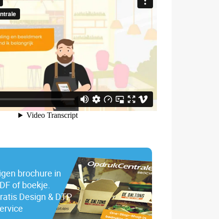
igen brochure in
DF of boekje.
ratis Design & DTP
ervice