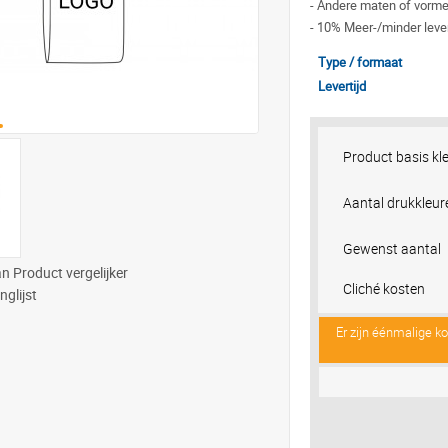
-
Andere maten of vorme
-
10% Meer-/minder lever
Type / formaat
Levertijd
Product basis kl
Aantal drukkleur
Gewenst aantal
n Product vergelijker
Cliché kosten
nglijst
Er zijn éénmalige k