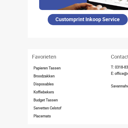
Customprint Inkoop Service
Favorieten
Contac
T:
0318-8
Papieren Tassen
E:
office@
Broodzakken
Disposables
Savannahw
Koffiebekers
Budget Tassen
Servetten Celstof
Placemats