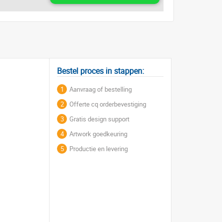
Bestel proces in stappen:
1
Aanvraag of bestelling
2
Offerte cq orderbevestiging
3
Gratis design support
4
Artwork goedkeuring
5
Productie en levering