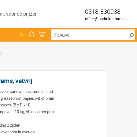
0318-830938
nk voor de prijzen
office@opdrukcentrale.nl
ams, vetvrij
 voor sandwiches, broodjes ed.
greaseproof papier, wit of bruin
hoogte (B x D x H)
ngeveer 10 kg, 50 doos per pallet
ing 2 zijden
-over print in overleg