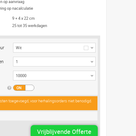
n op aanvraag
ing op nacalculatie
9 + 4 x 22 cm
25 tot 35 werkdagen
eur
Wit
en
osten toegevoegd, voor herhalingsorders niet benodigd.
Vrijblijvende Offerte