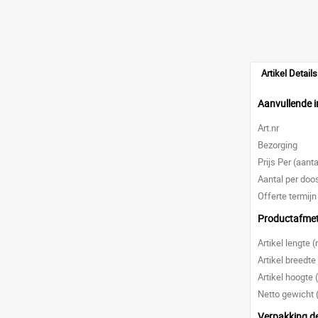
Artikel Details
Aanvullende i
Art.nr
Bezorging
Prijs Per (aanta
Aantal per doo
Offerte termijn
Productafme
Artikel lengte
Artikel breedt
Artikel hoogte
Netto gewicht 
Verpakking de