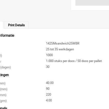
Print Details
nformatie
142SMsandwich25WBR
25 tot 35 werkdagen
1000
l)
1.000 stuks per doos / 50 doos per pallet
s
30
 (dagen)
tingen
40.00
 (mm)
90
e (mm)
220
 (mm)
4.00
(grm)
tails