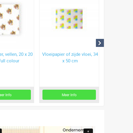
er, vellen, 20 x 20
Vloeipapier of zijde vloei, 34
Brood en bagu
full colour
x 50 cm
niet
eer Info
Meer Info
Mee