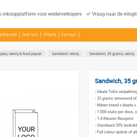
o inkoopplatform voor wederverkopers
Vraag naar de inlogli
ailhandel
Over ons
Offerte
Contact
ers, vetvrij & food papier
Sandwich vetvrij
Sandwich, 35 grams, vetvrij
Sandwich, 35 gr
-
Ideale ToGo verpakking
-
35 grams vetwerend of 
-
Maten breed x diepte x 
-
1.000 stuks per doos, o
-
1-4 Kleuren flexoprint
-
Standaard 30% bedrukk
-
Full colour opdruk of all