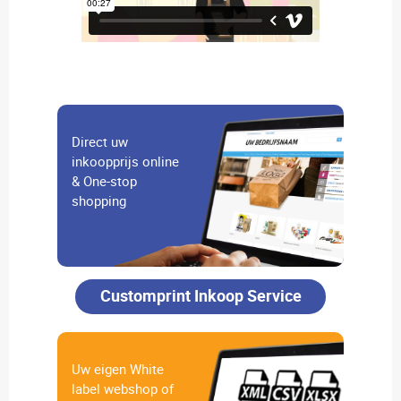
Direct uw
inkoopprijs online
& One-stop
shopping
Customprint Inkoop Service
Uw eigen White
label webshop of