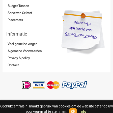
Budget Tassen
Servetten Celstof
Placemats
Informatie
Veel gestelde vragen
Algemene Voorwaarden
Privacy & policy
Contact
Copyright:© Opdrukcentrale.nl |
0318-830938
Opdrukcentrale.nl maakt gebruik van cookies om de website beter op uw
Above
ok
voorkeuren af te stemmen.
info