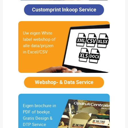
Customprint Inkoop Service
Uw eigen White
label webshop of
alle data/prijzen
in Excel/CSV
Webshop- & Data Service
Eigen brochure in
PDF of boekje.
Gratis Design &
DTP Service