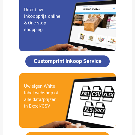
Direct uw
inkoopprijs online
& One-stop
shopping
Customprint Inkoop Service
Uw eigen White
label webshop of
alle data/prijzen
in Excel/CSV