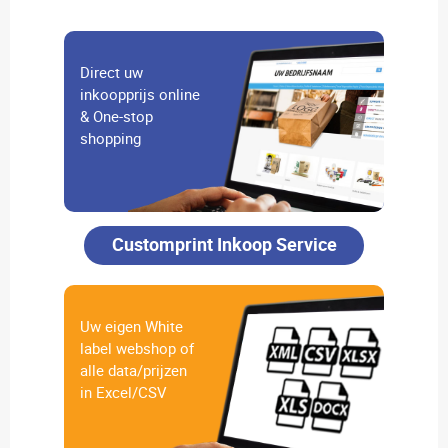
Direct uw
inkoopprijs online
& One-stop
shopping
Customprint Inkoop Service
Uw eigen White
label webshop of
alle data/prijzen
in Excel/CSV