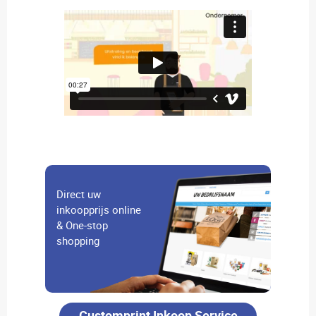
Direct uw
inkoopprijs online
& One-stop
shopping
Customprint Inkoop Service