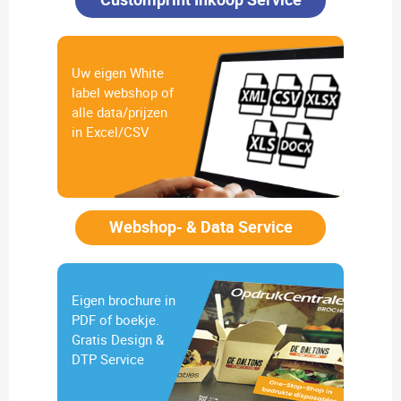
Uw eigen White
label webshop of
alle data/prijzen
in Excel/CSV
Webshop- & Data Service
Eigen brochure in
PDF of boekje.
Gratis Design &
DTP Service