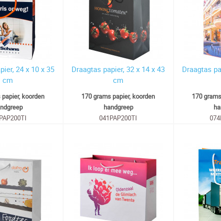
ier, 24 x 10 x 35
Draagtas papier, 32 x 14 x 43
Draagtas pap
cm
cm
 papier, koorden
170 grams papier, koorden
170 grams
ndgreep
handgreep
ha
PAP200TI
041PAP200TI
074