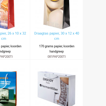
ier, 26 x 10 x 32
Draagtas papier, 30 x 12 x 40
cm
cm
 papier, koorden
170 grams papier, koorden
ndgreep
handgreep
PAP200TI
081PAP200TI