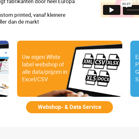
gt fabrikanten door heel Europa
stom printed, vanaf kleinere
ller dan de markt
Uw eigen White
E
label webshop of
P
alle data/prijzen in
G
Excel/CSV
S
Webshop- & Data Service