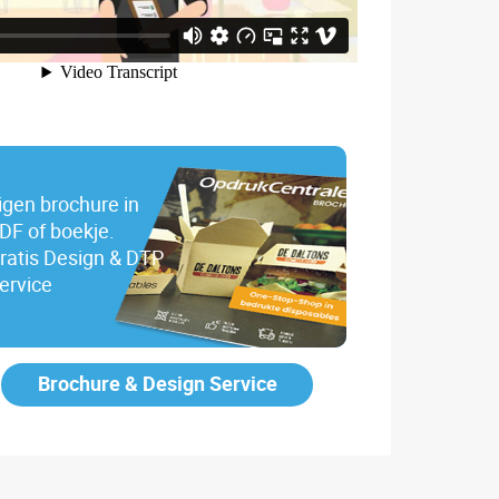
igen brochure in
DF of boekje.
ratis Design & DTP
ervice
Brochure & Design Service