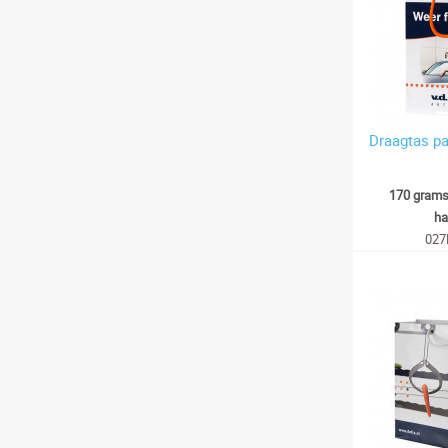
Draagtas pap
170 grams
ha
027