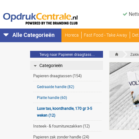
Nett
Alle Categorieën
Horeca
Fast Food - Take Away
Det
Terug naar Papieren draagtass....
Zakk
Categorieën
Papieren draagtassen (154)
Gedraaide handle (82)
Platte handle (60)
Luxe tas, koordhandle, 170 gr 3-5
weken (12)
Insteek- & fourniturezakken (12)
Papieren zak zonder handle (24)