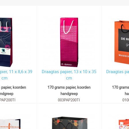
ier, 11 x 8,6 x 39
Draagtas papier, 13 x 10 x 35
Draagtas pap
cm
cm
 papier, koorden
170 grams papier, koorden
170 grams
ndgreep
handgreep
ha
PAP200TI
003PAP200TI
010