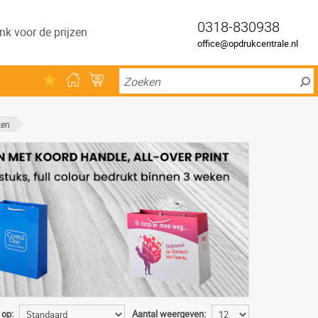
0318-830938
nk voor de prijzen
office@opdrukcentrale.nl
ken
 op:
Aantal weergeven: