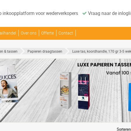
o inkoopplatform voor wederverkopers
Vraag naar de inlogli
ailhandel
Over ons
Offerte
Contact
en & tassen
Papieren draagtassen
Luxe tas, koordhandle, 170 gr 3-5 we
Sorteren