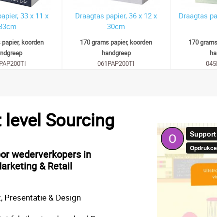
apier, 33 x 11 x
Draagtas papier, 36 x 12 x
Draagtas pap
33cm
30cm
 papier, koorden
170 grams papier, koorden
170 grams
ndgreep
handgreep
ha
PAP200TI
061PAP200TI
045
t level Sourcing
oor wederverkopers in
arketing & Retail
, Presentatie & Design