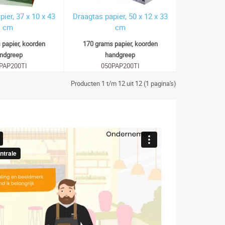
ier, 37 x 10 x 43
Draagtas papier, 50 x 12 x 33
cm
cm
 papier, koorden
170 grams papier, koorden
ndgreep
handgreep
PAP200TI
050PAP200TI
Producten 1 t/m 12 uit 12 (1 pagina's)