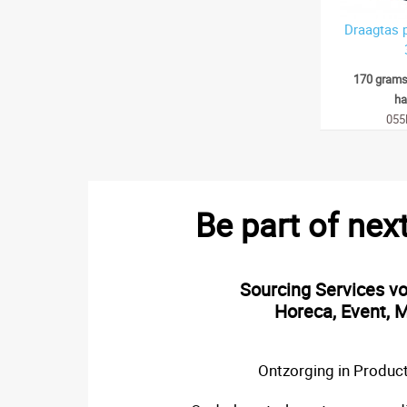
Draagtas p
170 grams
ha
055
Be part of nex
Sourcing Services v
Horeca, Event, M
Ontzorging in Product