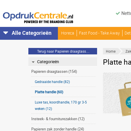
Nett
Alle Categorieën
Horeca
Fast Food - Take Away
Det
Terug naar Papieren draagtass....
Home
Zak
Platte h
Categorieën
Papieren draagtassen (154)
Gedraaide handle (82)
Platte handle (60)
Luxe tas, koordhandle, 170 gr 3-5
weken (12)
Insteek- & fourniturezakken (12)
Papieren zak zonder handle (24)