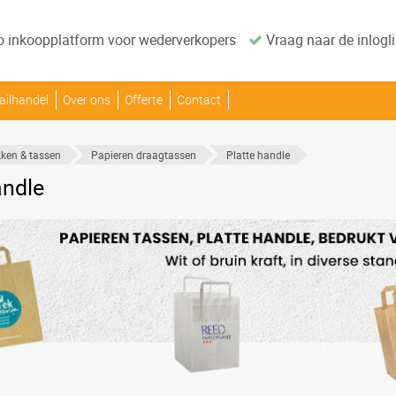
o inkoopplatform voor wederverkopers
Vraag naar de inlogli
ailhandel
Over ons
Offerte
Contact
ken & tassen
Papieren draagtassen
Platte handle
andle