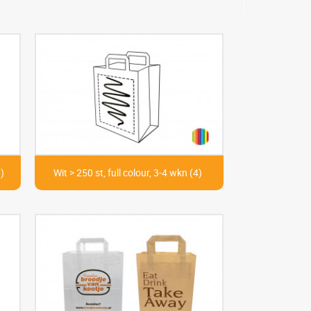
)
Wit > 250 st, full colour, 3-4 wkn (4)