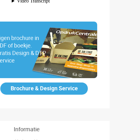
igen brochure in
DF of boekje.
ratis Design & DTP
ervice
Brochure & Design Service
Informatie