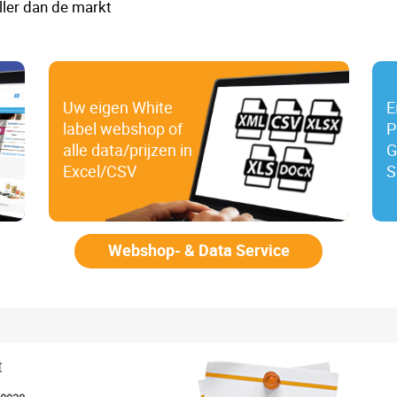
ller dan de markt
Uw eigen White
E
label webshop of
P
alle data/prijzen in
G
Excel/CSV
S
Webshop- & Data Service
t