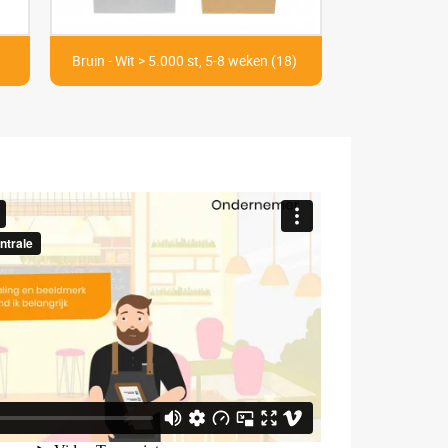
Bruin - Wit > 5.000 st, 5-8 weken (18)