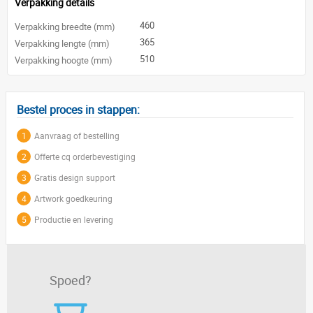
Verpakking details
460
Verpakking breedte (mm)
365
Verpakking lengte (mm)
510
Verpakking hoogte (mm)
Bestel proces in stappen:
1
Aanvraag of bestelling
2
Offerte cq orderbevestiging
3
Gratis design support
4
Artwork goedkeuring
5
Productie en levering
Spoed?