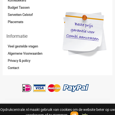
Koffiebekers
Budget Tassen
Servetten Celstof
Placemats
Informatie
Veel gestelde vragen
Algemene Voorwaarden
Privacy & policy
Contact
Copyright:© Opdrukcentrale.nl |
0318-830938
Opdrukcentrale.nl maakt gebruik van cookies om de website beter op uw
Above
ok
voorkeuren af te stemmen.