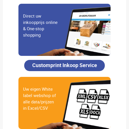
Direct uw
inkoopprijs online
& One-stop
shopping
Customprint Inkoop Service
Uw eigen White
label webshop of
alle data/prijzen
in Excel/CSV