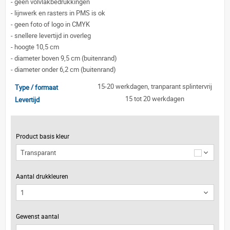
-
geen volvlakbedrukkingen
-
lijnwerk en rasters in PMS is ok
-
geen foto of logo in CMYK
-
snellere levertijd in overleg
-
hoogte 10,5 cm
-
diameter boven 9,5 cm (buitenrand)
-
diameter onder 6,2 cm (buitenrand)
15-20 werkdagen, tranparant splintervrij
Type / formaat
15 tot 20 werkdagen
Levertijd
Product basis kleur
Transparant
Aantal drukkleuren
Gewenst aantal