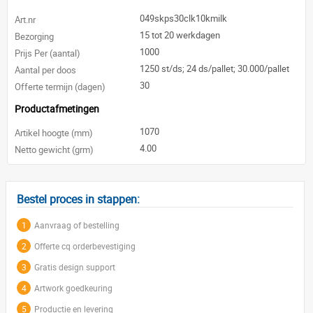
049skps30clk10kmilk
Art.nr
15 tot 20 werkdagen
Bezorging
1000
Prijs Per (aantal)
1250 st/ds; 24 ds/pallet; 30.000/pallet
Aantal per doos
30
Offerte termijn (dagen)
Productafmetingen
1070
Artikel hoogte (mm)
4.00
Netto gewicht (grm)
Bestel proces in stappen:
1
Aanvraag of bestelling
2
Offerte cq orderbevestiging
3
Gratis design support
4
Artwork goedkeuring
5
Productie en levering