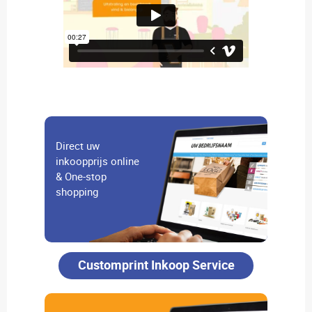
Direct uw
inkoopprijs online
& One-stop
shopping
Customprint Inkoop Service