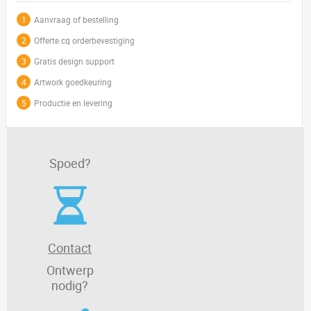
1
Aanvraag of bestelling
2
Offerte cq orderbevestiging
3
Gratis design support
4
Artwork goedkeuring
5
Productie en levering
Spoed?
Contact
Ontwerp
nodig?