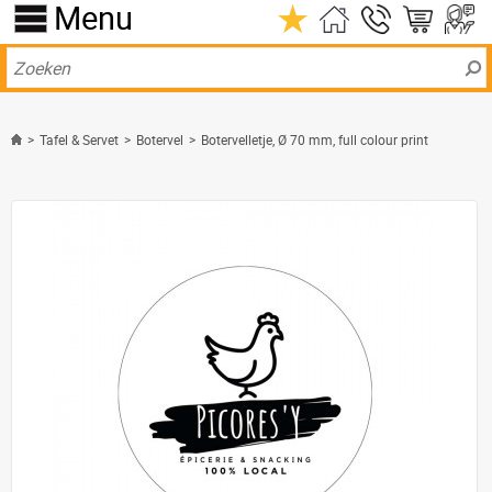
Menu
>
Tafel & Servet
>
Botervel
>
Botervelletje, Ø 70 mm, full colour print