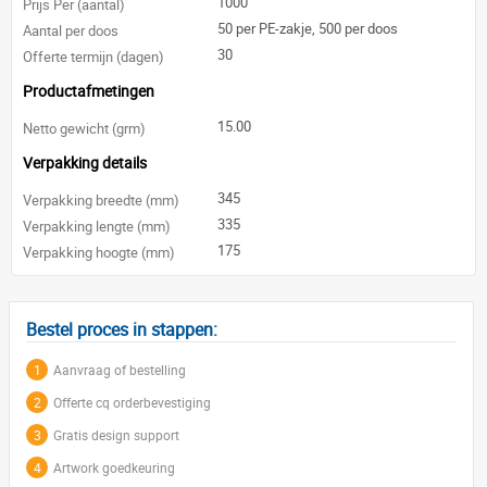
1000
Prijs Per (aantal)
50 per PE-zakje, 500 per doos
Aantal per doos
30
Offerte termijn (dagen)
Productafmetingen
15.00
Netto gewicht (grm)
Verpakking details
345
Verpakking breedte (mm)
335
Verpakking lengte (mm)
175
Verpakking hoogte (mm)
Bestel proces in stappen:
1
Aanvraag of bestelling
2
Offerte cq orderbevestiging
3
Gratis design support
4
Artwork goedkeuring