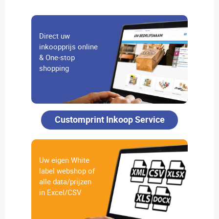
Direct uw
inkoopprijs online
& One-stop
shopping
Customprint Inkoop Service
Uw eigen White
label webshop of
alle data/prijzen
in Excel/CSV