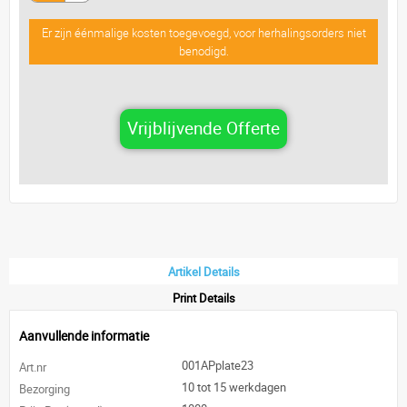
Er zijn éénmalige kosten toegevoegd, voor herhalingsorders niet
benodigd.
Vrijblijvende Offerte
Artikel Details
Print Details
Aanvullende informatie
001APplate23
Art.nr
10 tot 15 werkdagen
Bezorging