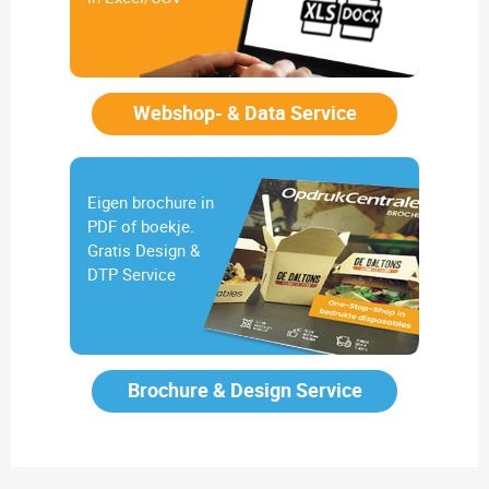
Webshop- & Data Service
Eigen brochure in
PDF of boekje.
Gratis Design &
DTP Service
Brochure & Design Service