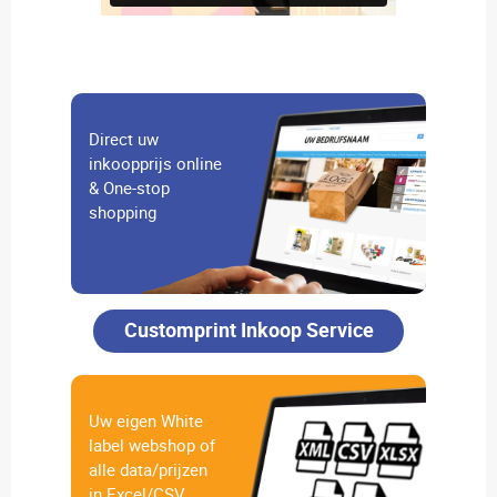
Direct uw
inkoopprijs online
& One-stop
shopping
Customprint Inkoop Service
Uw eigen White
label webshop of
alle data/prijzen
in Excel/CSV