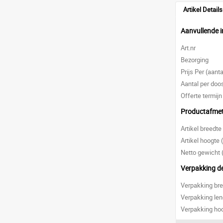
Artikel Details
Aanvullende i
Art.nr
Bezorging
Prijs Per (aanta
Aantal per doo
Offerte termijn
Productafme
Artikel breedt
Artikel hoogte
Netto gewicht 
Verpakking de
Verpakking br
Verpakking le
Verpakking ho