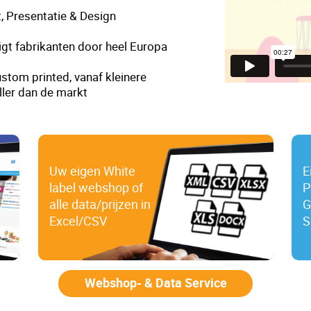
, Presentatie & Design
gt fabrikanten door heel Europa
stom printed, vanaf kleinere
ller dan de markt
Uw eigen White
E
label webshop of
P
alle data/prijzen in
G
Excel/CSV
S
Webshop- & Data Service