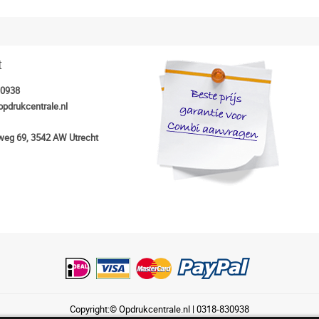
t
30938
opdrukcentrale.nl
eg 69, 3542 AW Utrecht
Copyright:© Opdrukcentrale.nl |
0318-830938