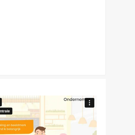
nkelwandig
Cup enkelwandig
, koude dranken
350ml/14oz, koude dranken
eer Info
Meer Info