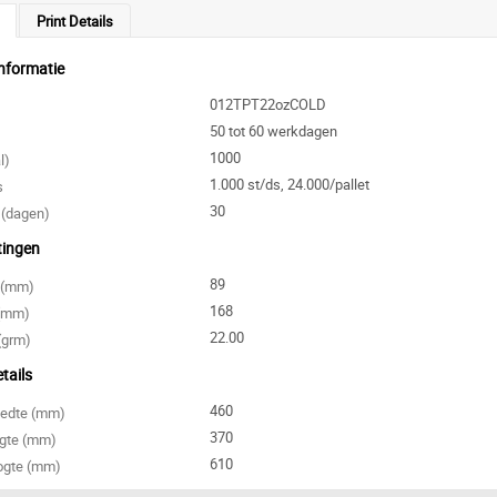
Print Details
nformatie
012TPT22ozCOLD
50 tot 60 werkdagen
1000
l)
1.000 st/ds, 24.000/pallet
s
30
 (dagen)
tingen
89
e (mm)
168
 (mm)
22.00
(grm)
tails
460
eedte (mm)
370
ngte (mm)
610
ogte (mm)