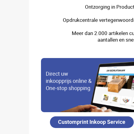
Ontzorging in Product
Opdrukcentrale vertegenwoordi
Meer dan 2.000 artikelen cu
aantallen en sne
Direct uw
inkoopprijs online &
One-stop shopping
Customprint Inkoop Service