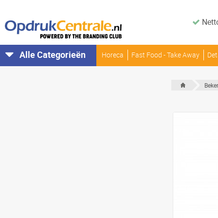
Nett
Alle Categorieën
Horeca
Fast Food - Take Away
Det
Beker