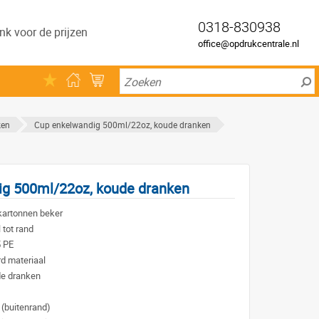
0318-830938
nk voor de prijzen
office@opdrukcentrale.nl
ken
Cup enkelwandig 500ml/22oz, koude dranken
g 500ml/22oz, koude dranken
kartonnen beker
 tot rand
5 PE
d materiaal
de dranken
(buitenrand)