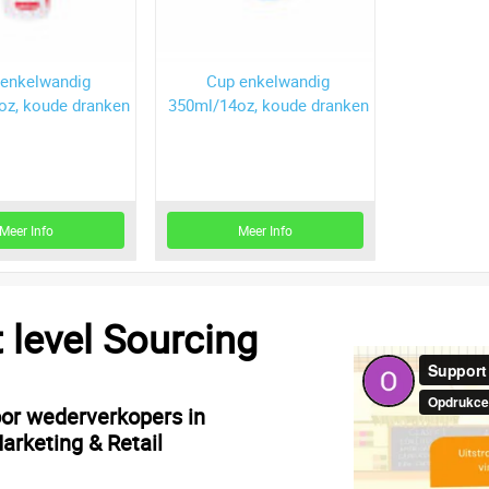
 enkelwandig
Cup enkelwandig
Cup e
oz, koude dranken
350ml/14oz, koude dranken
500ml/22oz
Meer Info
Meer Info
M
t level Sourcing
oor wederverkopers in
arketing & Retail