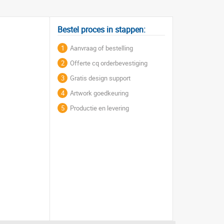
Bestel proces in stappen:
1
Aanvraag of bestelling
2
Offerte cq orderbevestiging
3
Gratis design support
4
Artwork goedkeuring
5
Productie en levering