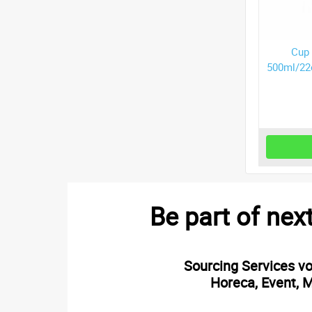
p enkelwandig
Cup enkelwandig
Cup
2oz, koude dranken
350ml/14oz, koude dranken
500ml/22
Meer Info
Meer Info
Be part of nex
Sourcing Services v
Horeca, Event, M