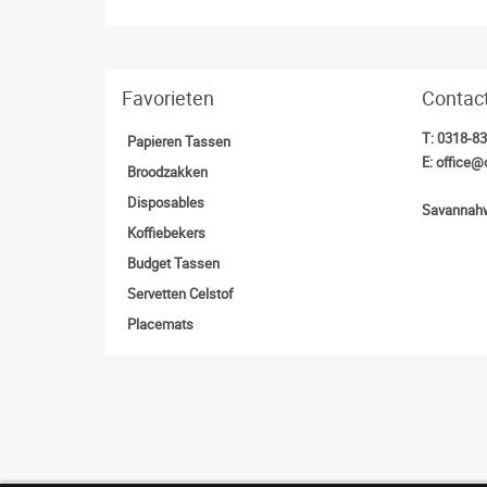
Favorieten
Contac
T:
0318-8
Papieren Tassen
E:
office@
Broodzakken
Disposables
Savannahw
Koffiebekers
Budget Tassen
Servetten Celstof
Placemats