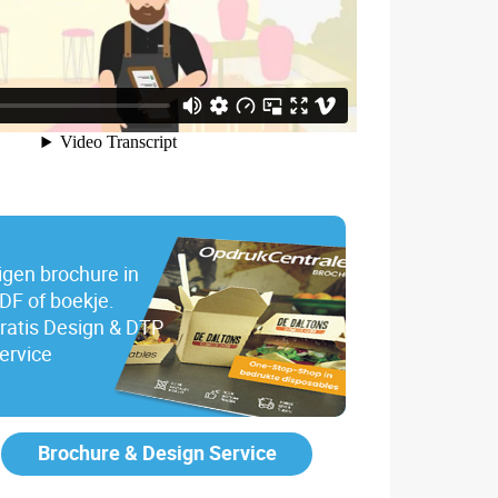
igen brochure in
DF of boekje.
ratis Design & DTP
ervice
Brochure & Design Service