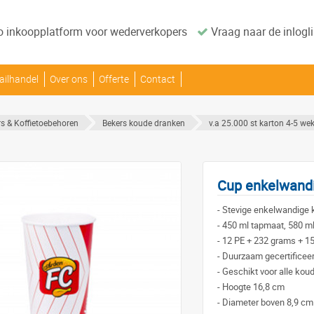
o inkoopplatform voor wederverkopers
Vraag naar de inlogli
ailhandel
Over ons
Offerte
Contact
s & Koffietoebehoren
Bekers koude dranken
v.a 25.000 st karton 4-5 we
Cup enkelwandi
-
Stevige enkelwandige 
-
450 ml tapmaat, 580 ml
-
12 PE + 232 grams + 1
-
Duurzaam gecertificeer
-
Geschikt voor alle kou
-
Hoogte 16,8 cm
-
Diameter boven 8,9 cm 