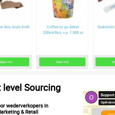
e 8oz, bruin kraft
Coffee to go beker
Suikerstic
200ml/8oz, v.a. 1.000 st
Meer Info
Meer Info
M
t level Sourcing
oor wederverkopers in
arketing & Retail