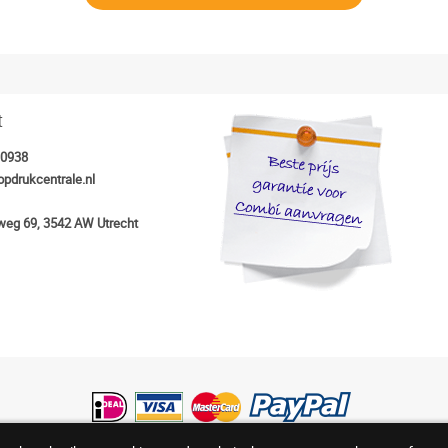
t
30938
opdrukcentrale.nl
eg 69, 3542 AW Utrecht