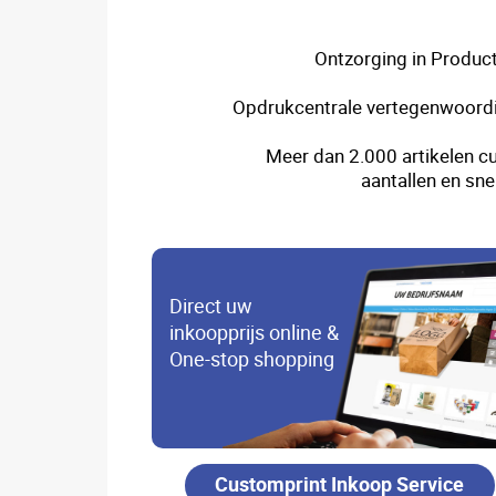
Ontzorging in Product
Opdrukcentrale vertegenwoordi
Meer dan 2.000 artikelen cu
aantallen en sne
Direct uw
inkoopprijs online &
One-stop shopping
Customprint Inkoop Service