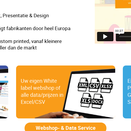
, Presentatie & Design
gt fabrikanten door heel Europa
stom printed, vanaf kleinere
ller dan de markt
Uw eigen White
E
label webshop of
P
alle data/prijzen in
G
Excel/CSV
S
Webshop- & Data Service