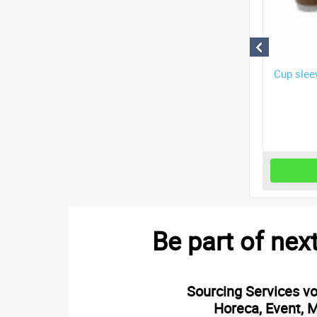
t cup, 200 ml
Sauscup karton, wit,
Cup sleev
2oz/60ml
Meer Info
Meer Info
Be part of nex
Sourcing Services v
Horeca, Event, M