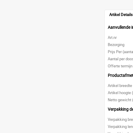
Artikel Details
Aanvullende i
Art.nr
Bezorging
Prijs Per (aanta
Aantal per doo
Offerte termijn
Productafme
Artikel breedt
Artikel hoogte
Netto gewicht 
Verpakking de
Verpakking br
Verpakking le