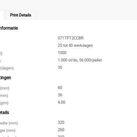
Print Details
nformatie
071TPT2CCBR
25 tot 40 werkdagen
1000
l)
1.000 st/ds, 56.000/pallet
s
30
 (dagen)
tingen
60
e (mm)
36
 (mm)
4.00
(grm)
tails
320
eedte (mm)
260
ngte (mm)