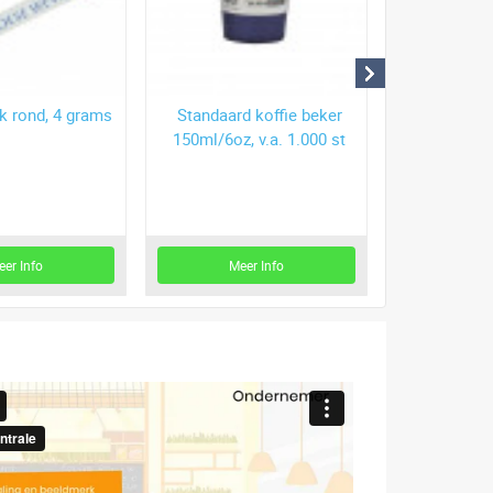
k rond, 4 grams
Standaard koffie beker
Ijscup e
150ml/6oz, v.a. 1.000 st
120ml/4oz, c
1.0
eer Info
Meer Info
Mee