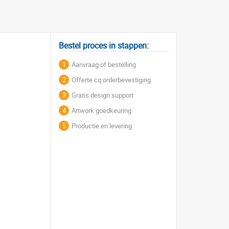
Bestel proces in stappen:
1
Aanvraag of bestelling
2
Offerte cq orderbevestiging
3
Gratis design support
4
Artwork goedkeuring
5
Productie en levering