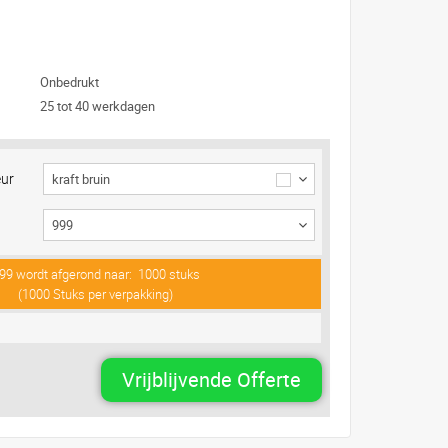
Onbedrukt
25 tot 40 werkdagen
eur
kraft bruin
99
wordt afgerond naar:
1000
stuks
(
1000
Stuks per verpakking)
Vrijblijvende Offerte