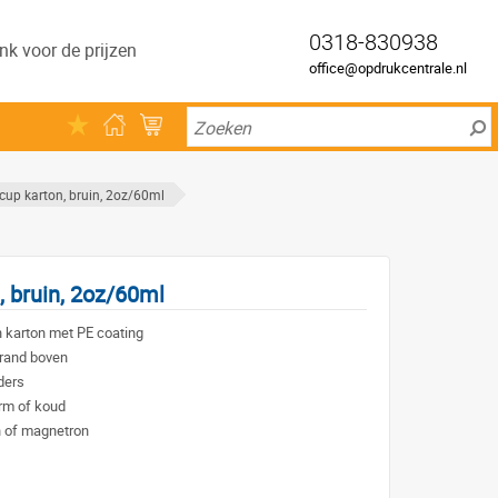
0318-830938
nk voor de prijzen
office@opdrukcentrale.nl
cup karton, bruin, 2oz/60ml
, bruin, 2oz/60ml
 karton met PE coating
 rand boven
ders
rm of koud
n of magnetron