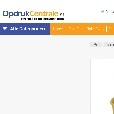
Nett
Alle Categorieën
Horeca
Fast Food - Take Away
Det
Beker