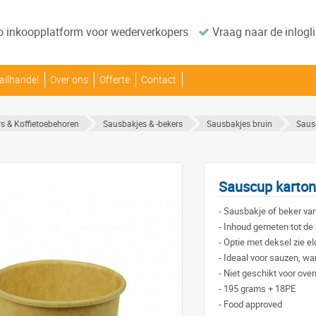
o inkoopplatform voor wederverkopers
Vraag naar de inlogli
ailhandel
Over ons
Offerte
Contact
s & Koffietoebehoren
Sausbakjes & -bekers
Sausbakjes bruin
Saus
Sauscup karton
-
Sausbakje of beker van
-
Inhoud gemeten tot de
-
Optie met deksel zie el
-
Ideaal voor sauzen, wa
-
Niet geschikt voor ove
-
195 grams + 18PE
-
Food approved