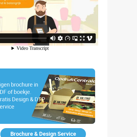
igen brochure in
DF of boekje.
ratis Design & DTP
ervice
Brochure & Design Service