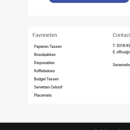
Favorieten
Contac
T:
0318-8
Papieren Tassen
E:
office@
Broodzakken
Disposables
Savannahw
Koffiebekers
Budget Tassen
Servetten Celstof
Placemats